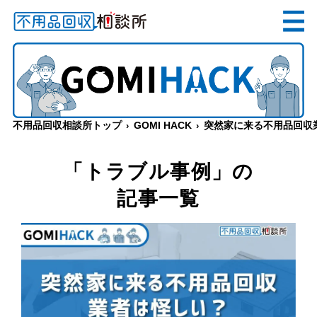
無料
電話で
お見積り
（受付 8:30-17:30）
不用品回収相談所トップ
GOMI HACK
突然家に来る不用品回収
メールでのご相談は24時間受付中
「トラブル事例」の
記事一覧
不用品回収相談所TOP
当社について