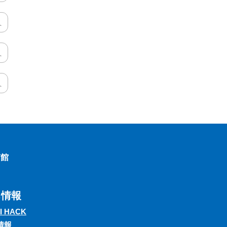
南館
ち情報
I HACK
情報