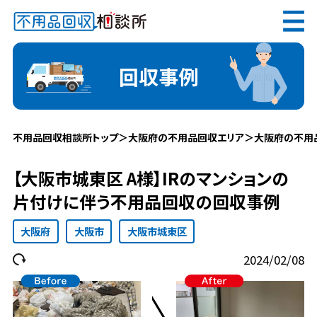
無料
電話で
お見積り
（受付 8:30-17:30）
回収事例
不用品回収相談所トップ
＞
大阪府の不用品回収エリア
＞
大阪府の不用
メールでのご相談は24時間受付中
【大阪市城東区 A様】IRのマンションの
片付けに伴う不用品回収の回収事例
大阪府
大阪市
大阪市城東区
不用品回収相談所TOP
2024/02/08
当社について