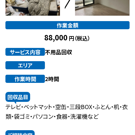
サービス
作業金額
88,000
円（税込）
料金
サービス内容
不用品回収
対応エリア
エリア
作業時間
2時間
お客様の声
回収品目
テレビ・ベットマット・空缶・三段BOX・ふとん・机・衣
よくある質問
類・袋ゴミ・パソコン・食器・洗濯機など