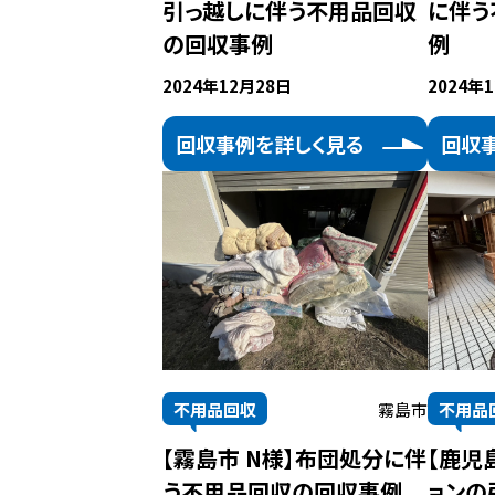
引っ越しに伴う不用品回収
に伴う
の回収事例
例
2024年12月28日
2024年
回収事例を詳しく見る
回収
不用品回収
霧島市
不用品
【霧島市 N様】布団処分に伴
【鹿児
う不用品回収の回収事例
ョンの