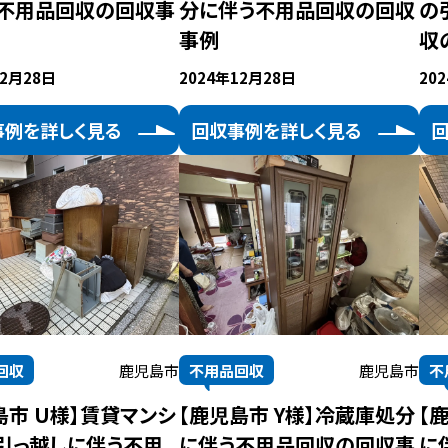
不用品回収の回収事
分に伴う不用品回収の回収
の
事例
収
12月28日
2024年12月28日
20
事例を詳しく見る
回収事例を詳しく見る
回収
鹿児島市
不用品回収
鹿児島市
不
島市 U様】賃貸マンシ
【鹿児島市 Y様】冷蔵庫処分
【
引っ越しに伴う不用
に伴う不用品回収の回収事
に