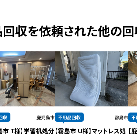
品回収を
依頼された他の回
回収
鹿児島市
不用品回収
霧島市
不
島市 T様】学習机処分
【霧島市 U様】マットレス処
【