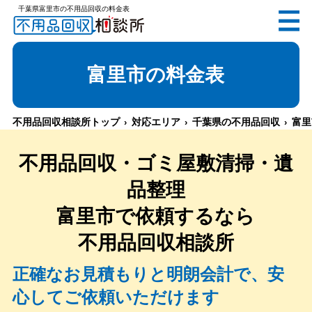
千葉県富里市の不用品回収の料金表
無料
電話で
お見積り
（受付 8:30-17:30）
富里市
の料金表
不用品回収相談所トップ
対応エリア
千葉県の不用品回収
富里
メールでのご相談は24時間受付中
不用品回収・ゴミ屋敷清掃・遺
品整理
富里市
で依頼するなら
不用品回収相談所
不用品回収相談所TOP
正確なお見積もりと明朗会計で、安
心してご依頼いただけます
当社について