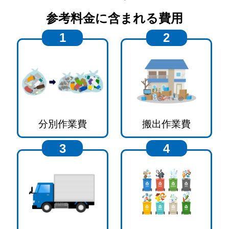
参考料金に含まれる費用
1
2
分別作業費
搬出作業費
3
4