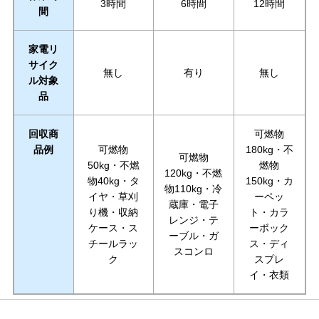
3時間
6時間
12時間
間
家電リ
サイク
無し
有り
無し
ル対象
品
回収商
可燃物
品例
可燃物
180kg・不
可燃物
50kg・不燃
燃物
120kg・不燃
物40kg・タ
150kg・カ
物110kg・冷
イヤ・草刈
ーペッ
蔵庫・電子
り機・収納
ト・カラ
レンジ・テ
ケース・ス
ーボック
ーブル・ガ
チールラッ
ス・ディ
スコンロ
ク
スプレ
イ・衣類