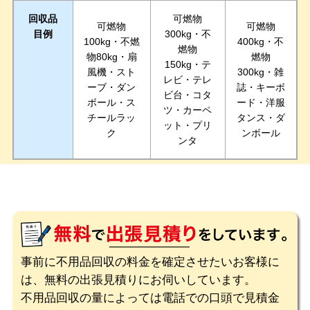
回収品
可燃物
可燃物
可燃物
目例
300kg・不
100kg・不燃
400kg・不
燃物
物80kg・扇
燃物
150kg・テ
風機・スト
300kg・雑
レビ・テレ
ーブ・ダン
誌・キーボ
ビ台・コタ
ボール・ス
ード・洋服
ツ・カーペ
チールラッ
タンス・ダ
ット・プリ
ク
ンボール
ンタ
事前に不用品回収の料金を確定させたいお客様に
は、無料の出張見積りにお伺いしています。
不用品回収の量によっては電話での口頭で見積金