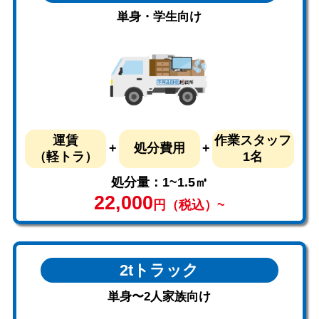
単身・学生向け
運賃
作業スタッフ
処分費用
（軽トラ）
1名
処分量：1~1.5㎥
22,000
円（税込）~
2tトラック
単身〜2人家族向け