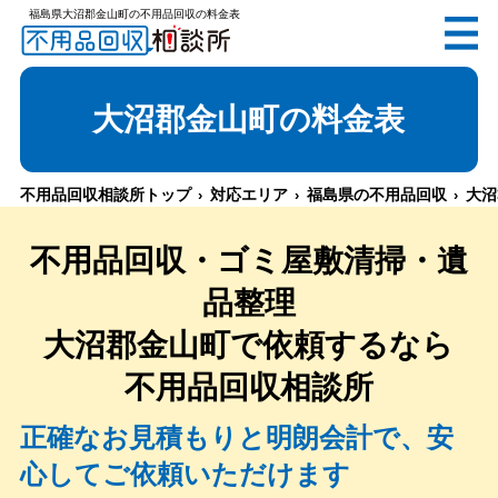
福島県大沼郡金山町の不用品回収の料金表
無料
電話で
お見積り
（受付 8:30-17:30）
大沼郡金山町
の料金表
不用品回収相談所トップ
対応エリア
福島県の不用品回収
大沼
メールでのご相談は24時間受付中
不用品回収・ゴミ屋敷清掃・遺
品整理
大沼郡金山町
で依頼するなら
不用品回収相談所
不用品回収相談所TOP
正確なお見積もりと明朗会計で、安
心してご依頼いただけます
当社について