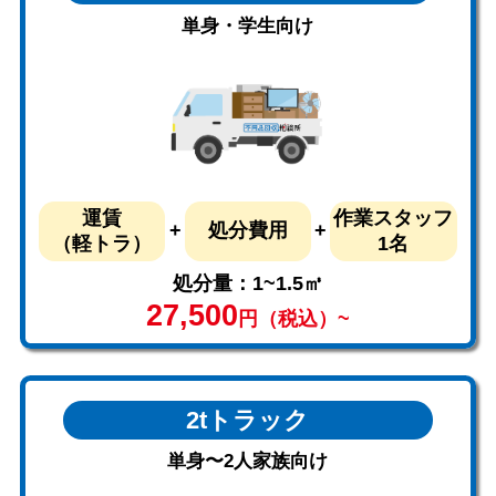
単身・学生向け
運賃
作業スタッフ
処分費用
（軽トラ）
1名
処分量：1~1.5㎥
27,500
円（税込）~
2tトラック
単身〜2人家族向け