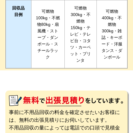
回収品
可燃物
可燃物
可燃物
目例
300kg・不
100kg・不燃
400kg・不
燃物
物80kg・扇
燃物
150kg・テ
風機・スト
300kg・雑
レビ・テレ
ーブ・ダン
誌・キーボ
ビ台・コタ
ボール・ス
ード・洋服
ツ・カーペ
チールラッ
タンス・ダ
ット・プリ
ク
ンボール
ンタ
事前に不用品回収の料金を確定させたいお客様に
は、無料の出張見積りにお伺いしています。
不用品回収の量によっては電話での口頭で見積金