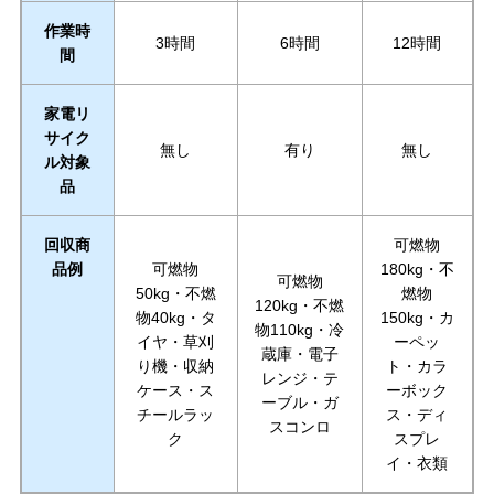
作業時
3時間
6時間
12時間
間
家電リ
サイク
無し
有り
無し
ル対象
品
回収商
可燃物
品例
可燃物
180kg・不
可燃物
50kg・不燃
燃物
120kg・不燃
物40kg・タ
150kg・カ
物110kg・冷
イヤ・草刈
ーペッ
蔵庫・電子
り機・収納
ト・カラ
レンジ・テ
ケース・ス
ーボック
ーブル・ガ
チールラッ
ス・ディ
スコンロ
ク
スプレ
イ・衣類