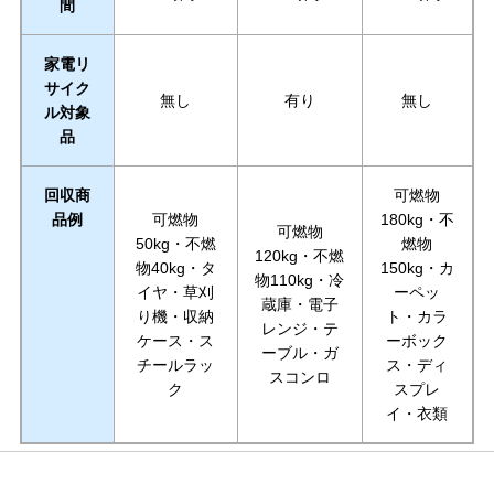
間
家電リ
サイク
無し
有り
無し
ル対象
品
回収商
可燃物
品例
可燃物
180kg・不
可燃物
50kg・不燃
燃物
120kg・不燃
物40kg・タ
150kg・カ
物110kg・冷
イヤ・草刈
ーペッ
蔵庫・電子
り機・収納
ト・カラ
レンジ・テ
ケース・ス
ーボック
ーブル・ガ
チールラッ
ス・ディ
スコンロ
ク
スプレ
イ・衣類