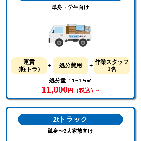
単身・学生向け
運賃
作業スタッフ
処分費用
（軽トラ）
1名
処分量：1~1.5㎥
11,000
円（税込）~
2tトラック
単身〜2人家族向け