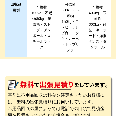
回収品
可燃物
可燃物
可燃物
目例
300kg・不
100kg・不燃
400kg・不
燃物
物80kg・扇
燃物
150kg・テ
風機・スト
300kg・雑
レビ・テレ
ーブ・ダン
誌・キーボ
ビ台・コタ
ボール・ス
ード・洋服
ツ・カーペ
チールラッ
タンス・ダ
ット・プリ
ク
ンボール
ンタ
事前に不用品回収の料金を確定させたいお客様に
は、無料の出張見積りにお伺いしています。
不用品回収の量によっては電話での口頭で見積金
額を提示させていただく場合もございます。