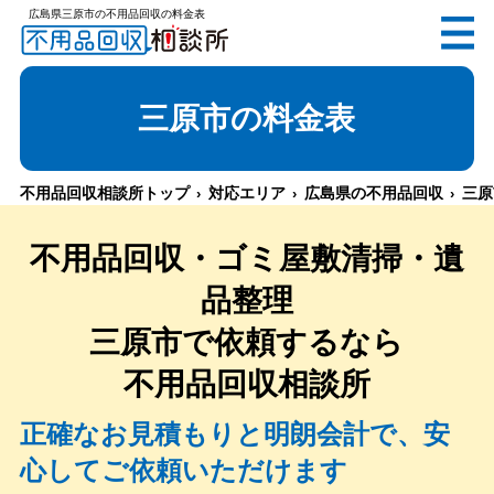
広島県三原市の不用品回収の料金表
無料
電話で
お見積り
（受付 8:30-17:30）
三原市
の料金表
不用品回収相談所トップ
対応エリア
広島県の不用品回収
三原
メールでのご相談は24時間受付中
不用品回収・ゴミ屋敷清掃・遺
品整理
三原市
で依頼するなら
不用品回収相談所
不用品回収相談所TOP
正確なお見積もりと明朗会計で、安
心してご依頼いただけます
当社について