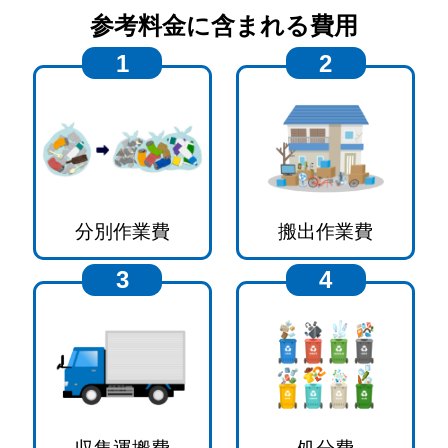
参考料金に含まれる費用
1
2
分別作業費
搬出作業費
3
4