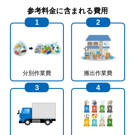
参考料金に含まれる費用
1
2
分別作業費
搬出作業費
3
4