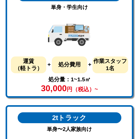
単身・学生向け
運賃
作業スタッフ
処分費用
（軽トラ）
1名
処分量：1~1.5㎥
30,000
円（税込）~
2tトラック
単身〜2人家族向け