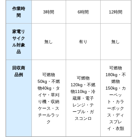
作業時
3時間
6時間
12時間
間
家電リ
サイク
無し
有り
無し
ル対象
品
回収商
可燃物
品例
可燃物
180kg・不
可燃物
50kg・不燃
燃物
120kg・不燃
物40kg・タ
150kg・カ
物110kg・冷
イヤ・草刈
ーペッ
蔵庫・電子
り機・収納
ト・カラ
レンジ・テ
ケース・ス
ーボック
ーブル・ガ
チールラッ
ス・ディ
スコンロ
ク
スプレ
イ・衣類