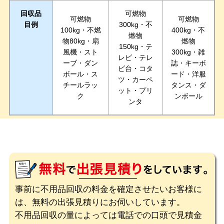
回収品
可燃物
可燃物
可燃物
目例
300kg・不
100kg・不燃
400kg・不
燃物
物80kg・扇
燃物
150kg・テ
風機・スト
300kg・雑
レビ・テレ
ーブ・ダン
誌・キーボ
ビ台・コタ
ボール・ス
ード・洋服
ツ・カーペ
チールラッ
タンス・ダ
ット・プリ
ク
ンボール
ンタ
事前に不用品回収の料金を確定させたいお客様に
は、無料の出張見積りにお伺いしています。
不用品回収の量によっては電話での口頭で見積金