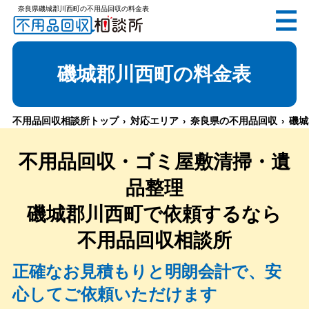
奈良県磯城郡川西町の不用品回収の料金表
無料
電話で
お見積り
（受付 8:30-17:30）
磯城郡川西町
の料金表
不用品回収相談所トップ
対応エリア
奈良県の不用品回収
磯城
メールでのご相談は24時間受付中
不用品回収・ゴミ屋敷清掃・遺
品整理
磯城郡川西町
で依頼するなら
不用品回収相談所
不用品回収相談所TOP
正確なお見積もりと明朗会計で、安
心してご依頼いただけます
当社について