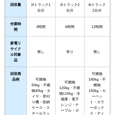
回収量
2tトラック1
2tトラック2
4tトラック
台分
台分
2台分
作業時
3時間
6時間
12時間
間
家電リ
サイク
無し
有り
無し
ル対象
品
回収商
可燃物
品例
可燃物
180kg・不
可燃物
50kg・不燃
燃物
120kg・不燃
物40kg・タ
150kg・カ
物110kg・冷
イヤ・草刈
ーペッ
蔵庫・電子
り機・収納
ト・カラ
レンジ・テ
ケース・ス
ーボック
ーブル・ガ
チールラッ
ス・ディ