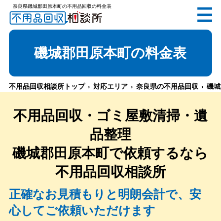
奈良県磯城郡田原本町の不用品回収の料金表
無料
電話で
お見積り
（受付 8:30-17:30）
磯城郡田原本町
の料金表
不用品回収相談所トップ
対応エリア
奈良県の不用品回収
磯城
メールでのご相談は24時間受付中
不用品回収・ゴミ屋敷清掃・遺
品整理
磯城郡田原本町
で依頼するなら
不用品回収相談所
不用品回収相談所TOP
正確なお見積もりと明朗会計で、安
心してご依頼いただけます
当社について