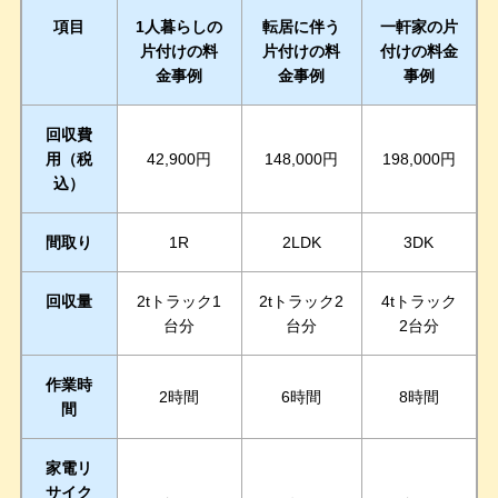
項目
1人暮らしの
転居に伴う
一軒家の片
片付けの料
片付けの料
付けの料金
金事例
金事例
事例
回収費
用（税
42,900円
148,000円
198,000円
込）
間取り
1R
2LDK
3DK
回収量
2tトラック1
2tトラック2
4tトラック
台分
台分
2台分
作業時
2時間
6時間
8時間
間
家電リ
サイク