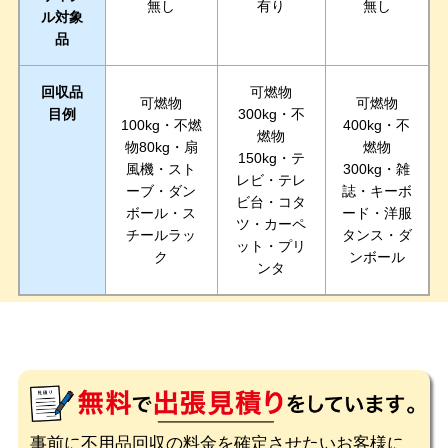
無し
有り
無し
ル対象
品
回収品
可燃物
可燃物
可燃物
目例
300kg・不
100kg・不燃
400kg・不
燃物
物80kg・扇
燃物
150kg・テ
風機・スト
300kg・雑
レビ・テレ
ーブ・ダン
誌・キーボ
ビ台・コタ
ボール・ス
ード・洋服
ツ・カーペ
チールラッ
タンス・ダ
ット・プリ
ク
ンボール
ンタ
事前に不用品回収の料金を確定させたいお客様に