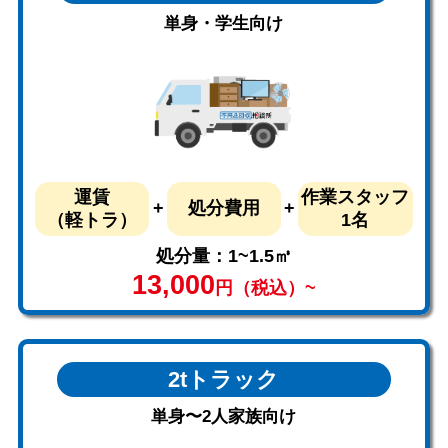
単身・学生向け
運賃
作業スタッフ
処分費用
（軽トラ）
1名
処分量：1~1.5㎥
13,000
円（税込）~
2tトラック
単身〜2人家族向け