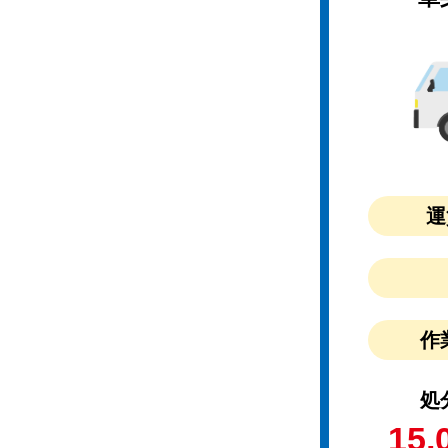
運
作
処
15,