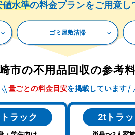
安値水準
の料金プランをご用意し
ゴミ屋敷清掃
崎市
の
不用品回収の参考
量ごとの料金目安
を掲載しています
軽トラック
2tトラ
身・学生向け
単身〜2人家