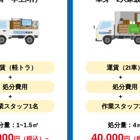
賃
（軽トラ）
運賃
（2t車
処分費用
処分費用
業スタッフ
1名
作業スタッフ
分量：1~1.5㎥
処分量：4
000
40,000
円（税込）~
円（