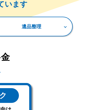
ています
遺品整理
料金
ック
族向け