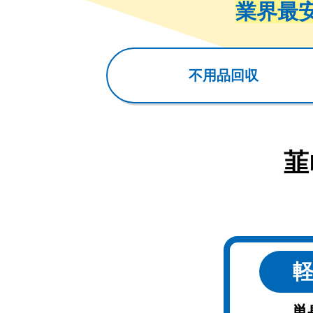
業界最
不用品回収
韮
単