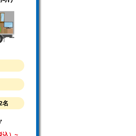
）
2名
㎥
税込）~