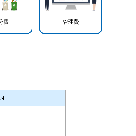
分費
管理費
ます