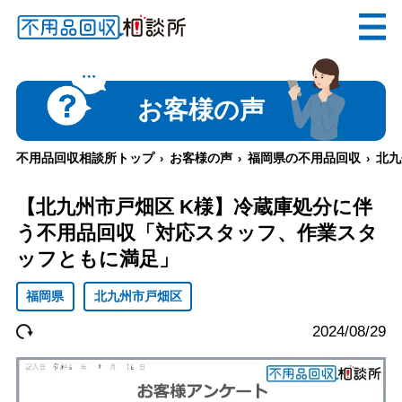
無料
電話で
お見積り
（受付 8:30-17:30）
お客様の声
不用品回収相談所トップ
お客様の声
福岡県の不用品回収
北九
メールでのご相談は24時間受付中
【北九州市戸畑区 K様】冷蔵庫処分に伴
う不用品回収「対応スタッフ、作業スタ
ッフともに満足」
福岡県
北九州市戸畑区
不用品回収相談所TOP
2024/08/29
当社について