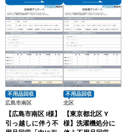
不用品回収
不用品回収
広島市南区
北区
【広島市南区 I様】
【東京都北区 Y
引っ越しに伴う不
様】洗濯機処分に