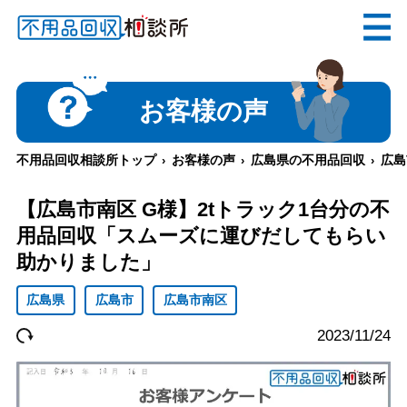
無料
電話で
お見積り
（受付 8:30-17:30）
お客様の声
不用品回収相談所トップ
お客様の声
広島県の不用品回収
広島
メールでのご相談は24時間受付中
【広島市南区 G様】2tトラック1台分の不
用品回収「スムーズに運びだしてもらい
助かりました」
広島県
広島市
広島市南区
不用品回収相談所TOP
2023/11/24
当社について