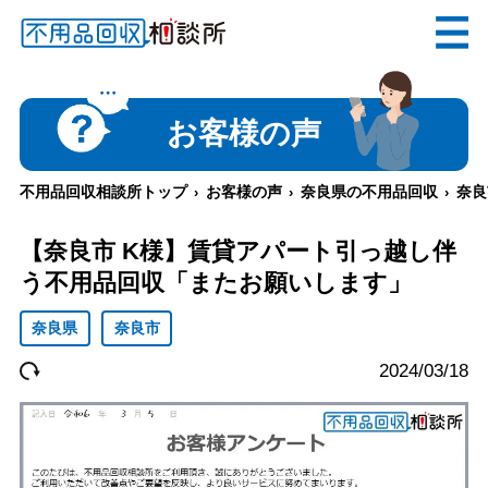
無料
電話で
お見積り
（受付 8:30-17:30）
お客様の声
不用品回収相談所トップ
お客様の声
奈良県の不用品回収
奈良
メールでのご相談は24時間受付中
【奈良市 K様】賃貸アパート引っ越し伴
う不用品回収「またお願いします」
奈良県
奈良市
2024/03/18
不用品回収相談所TOP
当社について