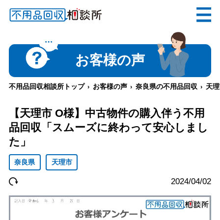
無料
電話で
お見積り
（受付 8:30-17:30）
お客様の声
不用品回収相談所トップ
お客様の声
奈良県の不用品回収
天理
メールでのご相談は24時間受付中
【天理市 O様】中古物件の購入伴う不用
品回収「スムーズに終わって安心しまし
た」
奈良県
天理市
不用品回収相談所TOP
2024/04/02
当社について