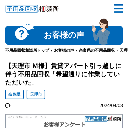
無料
電話で
お見積り
（受付 8:30-17:30）
お客様の声
不用品回収相談所トップ
お客様の声
奈良県の不用品回収
天理
メールでのご相談は24時間受付中
【天理市 Ｍ様】賃貸アパート引っ越しに
伴う不用品回収「希望通りに作業してい
ただいた」
奈良県
天理市
不用品回収相談所TOP
2024/04/03
当社について