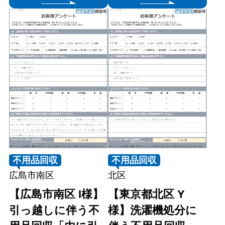
不用品回収
不用品回収
広島市南区
北区
【広島市南区 I様】
【東京都北区 Y
引っ越しに伴う不
様】洗濯機処分に