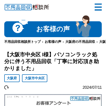
無料
電話で
お見積り
（受付 8:30-17:30）
お客様の声
不用品回収相談所トップ
お客様の声
大阪府の不用品回収
大阪
メールでのご相談は24時間受付中
【大阪市中央区 I様】パソコンラック処
分に伴う不用品回収「丁寧に対応頂き助
かりました」
大阪府
大阪市中央区
不用品回収相談所TOP
2024/07/11
当社について