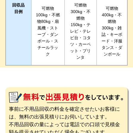
回収品
可燃物
可燃物
可燃物
目例
300kg・不
100kg・不燃
400kg・不
燃物
物80kg・扇
燃物
150kg・テ
風機・スト
300kg・雑
レビ・テレ
ーブ・ダン
誌・キーボ
ビ台・コタ
ボール・ス
ード・洋服
ツ・カーペ
チールラッ
タンス・ダ
ット・プリ
ク
ンボール
ンタ
事前に不用品回収の料金を確定させたいお客様に
は、無料の出張見積りにお伺いしています。
不用品回収の量によっては電話での口頭で見積金
額を提示させていただく場合もございます。