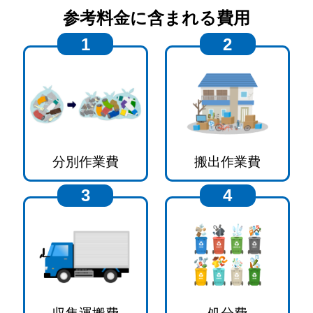
参考料金に含まれる費用
1
2
分別作業費
搬出作業費
3
4