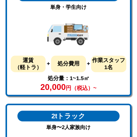
単身・学生向け
運賃
作業スタッフ
処分費用
（軽トラ）
1名
処分量：1~1.5㎥
20,000
円（税込）~
2tトラック
単身〜2人家族向け