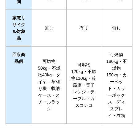
間
家電リ
サイク
無し
有り
無し
ル対象
品
回収商
可燃物
品例
可燃物
180kg・不
可燃物
50kg・不燃
燃物
120kg・不燃
物40kg・タ
150kg・カ
物110kg・冷
イヤ・草刈
ーペッ
蔵庫・電子
り機・収納
ト・カラ
レンジ・テ
ケース・ス
ーボック
ーブル・ガ
チールラッ
ス・ディ
スコンロ
ク
スプレ
イ・衣類