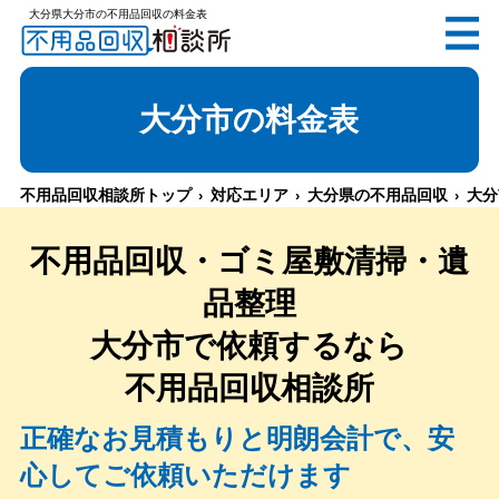
大分県大分市の不用品回収の料金表
無料
電話で
お見積り
（受付 8:30-17:30）
大分市
の料金表
不用品回収相談所トップ
対応エリア
大分県の不用品回収
大分
メールでのご相談は24時間受付中
不用品回収・ゴミ屋敷清掃・遺
品整理
大分市
で依頼するなら
不用品回収相談所
不用品回収相談所TOP
正確なお見積もりと明朗会計で、安
心してご依頼いただけます
当社について