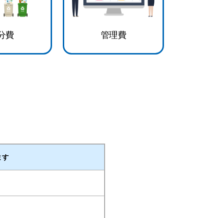
分費
管理費
ます