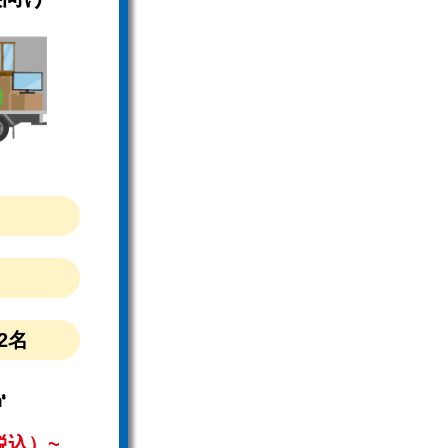
）
2名
㎥
税込）~