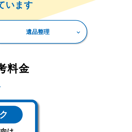
ています
遺品整理
考料金
ック
族向け