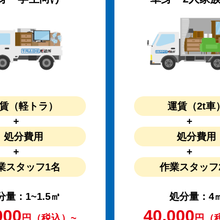
賃
（軽トラ）
運賃
（2t車
処分費用
処分費用
業スタッフ
1名
作業スタッフ
分量：1~1.5㎥
処分量：4
000
40,000
円（税込）~
円（