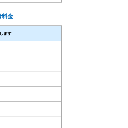
考料金
後します