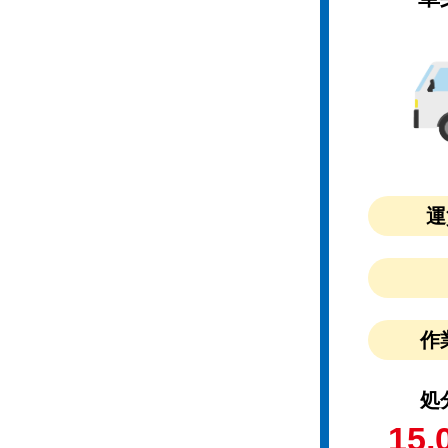
運
作
処
15,