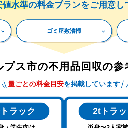
安値水準
の料金プランをご用意し
ゴミ屋敷清掃
ルプス市
の
不用品回収の参
量ごとの料金目安
を掲載しています
軽トラック
2tトラ
身・学生向け
単身〜2人家