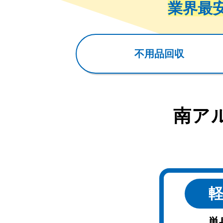
業界最
不用品回収
南ア
単