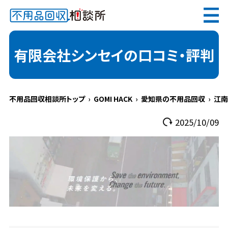
無料
電話で
お見積り
（受付 8:30-17:30）
有限会社シンセイの口コミ・評判
不用品回収相談所トップ
GOMI HACK
愛知県の不用品回収
江南
メールでのご相談は24時間受付中
2025/10/09
不用品回収相談所TOP
当社について