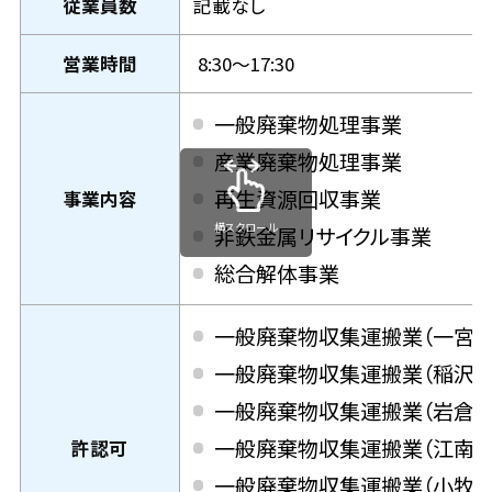
従業員数
記載なし
営業時間
8:30～17:30
一般廃棄物処理事業
産業廃棄物処理事業
再生資源回収事業
事業内容
横スクロール
非鉄金属リサイクル事業
総合解体事業
一般廃棄物収集運搬業（一宮市 
一般廃棄物収集運搬業（稲沢市 
一般廃棄物収集運搬業（岩倉市 
一般廃棄物収集運搬業（江南市 
許認可
一般廃棄物収集運搬業（小牧市 