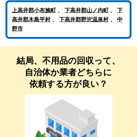
上高井郡小布施町
、
下高井郡山ノ内町
、
下
高井郡木島平村
、
下高井郡野沢温泉村
、
中
野市
結局、不用品の回収って、
自治体か業者どちらに
依頼する方が良い？