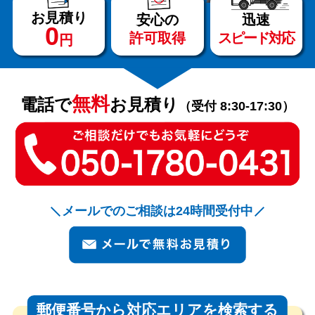
お見積り
安心の
迅速
0
許可取得
スピード対応
円
サービス
料金
無料
電話で
お見積り
（受付 8:30-17:30）
対応エリア
お客様の声
メールでのご相談は24時間受付中
よくある質問
郵便番号から対応エリアを検索する