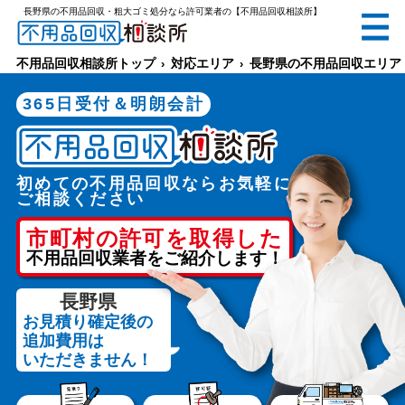
長野県の不用品回収・粗大ゴミ処分なら
許可業者の【不用品回収相談所】
無料
電話で
お見積り
（受付 8:30-17:30）
不用品回収相談所トップ
対応エリア
長野県の不用品回収エリア
365日受付＆明朗会計
初めての不用品回収ならお気軽に
メールでのご相談は24時間受付中
ご相談ください
市町村の許可を取得した
不用品回収業者をご紹介します！
長野県
お見積り確定後の
不用品回収相談所TOP
追加費用は
いただきません！
当社について