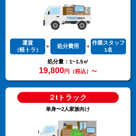
運賃
作業スタッフ
処分費用
（軽トラ）
1名
処分量：1~1.5㎥
19,800
円（税込）〜
２tトラック
単身〜2人家族向け