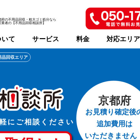
都府の不用品回収・粗大ゴミ処分なら
可業者の【不用品回収相談所】
ついて
サービス
料金
対応エリ
用品回収エリア
京都府
お見積り確定後
軽に
ご相談ください
追加費用は
いただきません