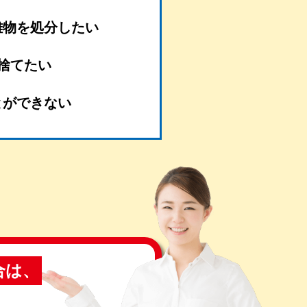
難物を処分したい
捨てたい
とができない
合は、