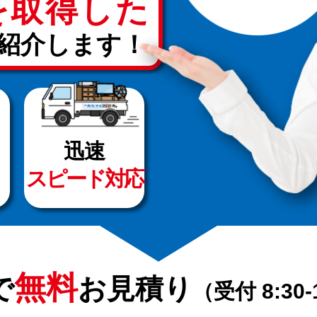
を取得した
紹介します！
迅速
スピード対応
無料
で
お見積り
（受付 8:30-