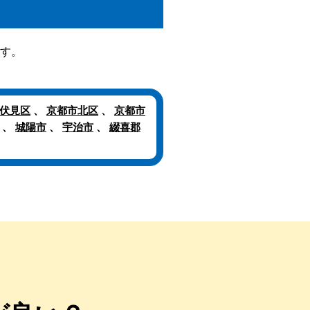
。
す。
伏見区
、
京都市北区
、
京都市
、
城陽市
、
宇治市
、
綴喜郡