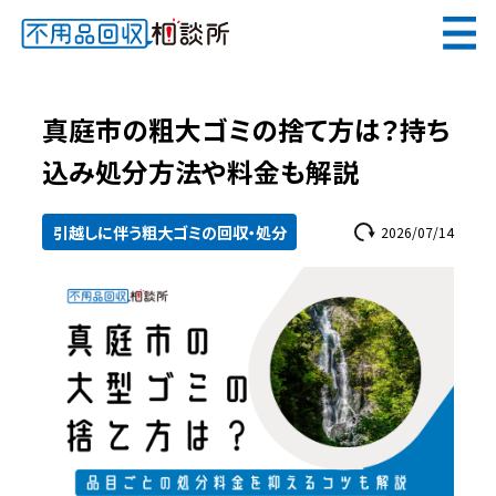
無料
電話で
お見積り
（受付 8:30-17:30）
真庭市の粗大ゴミの捨て方は？持ち
込み処分方法や料金も解説
引越しに伴う粗大ゴミの回収・処分
2026/07/14
メールでのご相談は24時間受付中
不用品回収相談所TOP
当社について