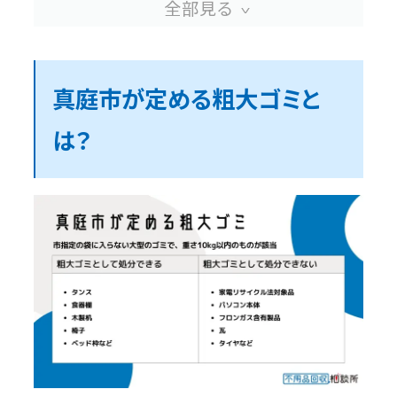
処分方法③：不用品回収業者に依頼
真庭市の粗大ゴミにかかる料金
真庭市が定める粗大ゴミと
は？
真庭市の粗大ゴミを無料で処分する方法
リユースプラザを利用する
フリマアプリやリサイクルショップで売却
する
解体して小さくする
真庭市の粗大ゴミ以外のゴミ分別方法