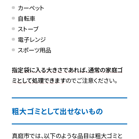
乾電池
カーペット
自転車
布類
ストーブ
電子レンジ
古紙類
スポーツ用品
ガラス・陶磁器類
指定袋に入る大きさであれば、通常の家庭ゴ
蛍光管類
ミとして処理できます
のでご注意ください。
金属類(小)
使用済み食用油
粗大ゴミとして出せないもの
真庭市の粗大ゴミ処分なら不用品回収
相談所への依頼がおすすめ
真庭市では、以下のような品目は粗大ゴミと