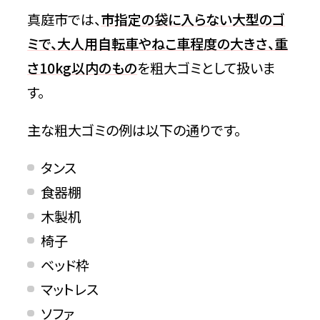
生ゴミ
真庭市では、
市指定の袋に入らない大型のゴ
ミで、大人用自転車やねこ車程度の大きさ、重
燃えるゴミ
さ10kg以内のもの
を粗大ゴミとして扱いま
す。
アルミ缶・スチール缶
主な粗大ゴミの例は以下の通りです。
ビン類
タンス
ペットボトル
食器棚
プラスチック製容器包装類
木製机
椅子
プラスチック製品
ベッド枠
マットレス
小型家電
ソファ