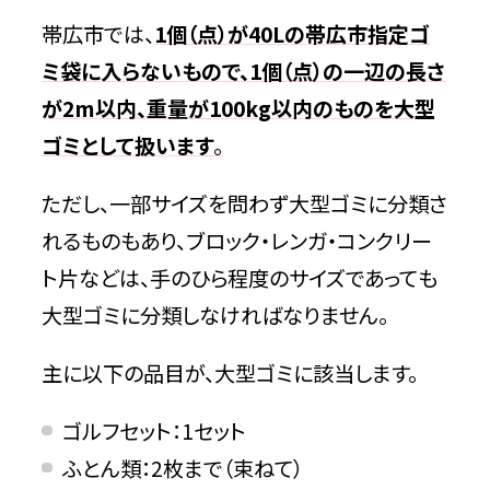
帯広市では、
1個（点）が40Lの帯広市指定ゴ
燃やすゴミ
ミ袋に入らないもので、1個（点）の一辺の長さ
が2m以内、重量が100kg以内のものを大型
燃やさないゴミ
ゴミとして扱います
。
資源ゴミ
ただし、一部サイズを問わず大型ゴミに分類さ
れるものもあり、ブロック・レンガ・コンクリー
有害危険ゴミ
ト片などは、手のひら程度のサイズであっても
帯広市の粗大ゴミ（大型ゴミ）処分なら不
大型ゴミに分類しなければなりません。
用品回収相談所への依頼がおすすめ
主に以下の品目が、大型ゴミに該当します。
ゴルフセット：1セット
ふとん類：2枚まで（束ねて）