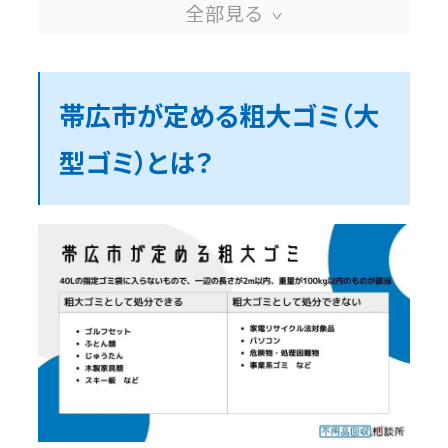
処分方法②：持ち込み処分
処分方法③：不用品回収業者に依頼
帯広市が定める粗大ゴミ（大
帯広市の粗大ゴミ（大型ゴミ）にかかる料
型ゴミ）とは？
金
帯広市の粗大ゴミ（大型ゴミ）を無料で処
分する方法
リサイクルショップや譲渡
解体して小さくする
帯広市の粗大ゴミ（大型ゴミ）以外のゴミ
の分別方法