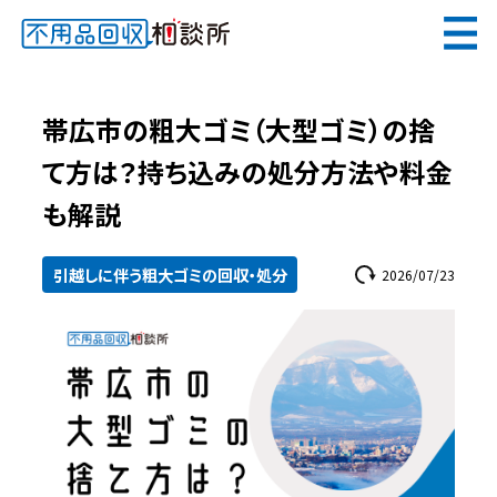
無料
電話で
お見積り
（受付 8:30-17:30）
帯広市の粗大ゴミ（大型ゴミ）の捨
て方は？持ち込みの処分方法や料金
も解説
メールでのご相談は24時間受付中
引越しに伴う粗大ゴミの回収・処分
2026/07/23
不用品回収相談所TOP
当社について