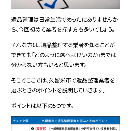
ステップ3：業者に連絡して見積もりを依
頼する
遺品整理は日常生活でめったにありませんか
ら、今回初めて業者を探す方も多いでしょう。
ステップ4：見積もりを比較して業者を決
める
そんな方は、遺品整理する業者を知ることが
必見！遺品整理業者によくあるトラブルと
できても「どのように選べば良いのか」までは
対策
分からない方もいると思います。
【トラブル1】処分してほしくないものを処
そこでここでは、久留米市で遺品整理業者を
分される
選ぶときのポイントを説明していきます。
【トラブル2】追加料金を請求される
ポイントは以下の5つです。
【トラブル3】親族から不満が出る