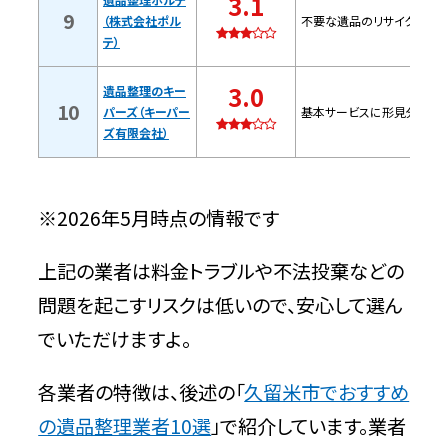
3.1
9
（株式会社ポル
不要な遺品のリサイクル・リ
問い合わせ時の基本情報
テ）
3.0
遺品整理セブン福岡（ASK金澤株式会社）
遺品整理のキー
10
パーズ（キーパー
基本サービスに形見分け品
【久留米市の許可業者と提携】
ズ有限会社）
特徴
※2026年5月時点の情報です
問い合わせ時の基本情報
上記の業者は料金トラブルや不法投棄などの
遺品整理ポルテ（株式会社ポルテ）【久留
問題を起こすリスクは低いので、安心して選ん
米市の許可業者と提携】
でいただけますよ。
特徴
各業者の特徴は、後述の「
久留米市でおすすめ
問い合わせ時の基本情報
の遺品整理業者10選
」で紹介しています。業者