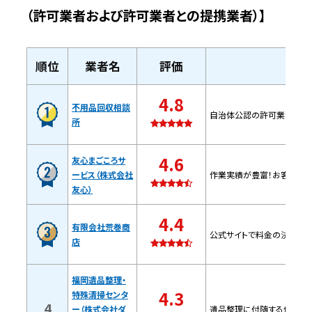
（許可業者および許可業者との提携業者）】
者】
特徴
順位
業者名
評価
問い合わせ時の基本情報
4.8
不用品回収相談
自治体公認の許可業者なの
所
福岡遺品整理・特殊清掃センター（株式
会社ダイワテクノサービス）【久留米市の
4.6
友心まごころサ
許可業者】
ービス（株式会社
作業実績が豊富！お客様や
友心）
特徴
4.4
有限会社荒巻商
公式サイトで料金の決まり方
店
問い合わせ時の基本情報
福岡遺品整理・
有限会社ヨシダクリーンシステム【久留米
4.3
特殊清掃センタ
市の許可業者】
4
ー（株式会社ダ
遺品整理に付随する作業も