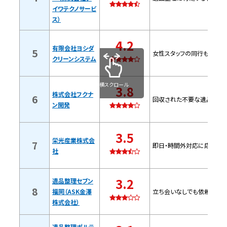
イワテクノサービ
ス）
特徴
4.2
問い合わせ時の基本情報
有限会社ヨシダ
5
女性スタッフの同行も依頼で
クリーンシステム
株式会社フクナン開発【久留米市の許可
横スクロール
3.8
業者】
株式会社フクナ
6
回収された不要な遺品は自
ン開発
特徴
3.5
栄光産業株式会
7
即日・時間外対応に応じてく
問い合わせ時の基本情報
社
栄光産業株式会社【久留米市の許可業
3.2
遺品整理セブン
者】
8
福岡（ASK金澤
立ち会いなしでも依頼できる
株式会社）
特徴
遺品整理ポルテ