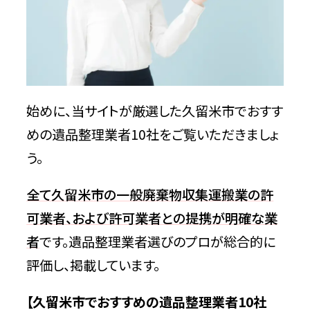
選
不用品回収相談所【久留米市の許可業者
が加盟】
特徴
始めに、当サイトが厳選した久留米市でおすす
めの遺品整理業者10社をご覧いただきましょ
問い合わせ時の基本情報
う。
友心まごころサービス（株式会社友心）
【久留米市の許可業者】
全て久留米市の一般廃棄物収集運搬業の許
可業者、および許可業者との提携が明確な業
特徴
者
です。遺品整理業者選びのプロが総合的に
評価し、掲載しています。
問い合わせ時の基本情報
【久留米市でおすすめの遺品整理業者10社
有限会社荒巻商店【久留米市の許可業