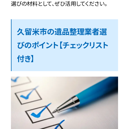
選びの材料として、ぜひ活用してください。
遺品整理のキーパーズ（キーパーズ有限
会社）【久留米市の許可業者と提携】
久留米市の遺品整理業者選
特徴
びのポイント【チェックリスト
問い合わせ時の基本情報
付き】
久留米市の遺品整理業者選びから依頼
までの流れ
ステップ1：自治体の公式サイトで許可業
者を確認する
ステップ2：許可業者から遺品整理に対応
している業者を選ぶ