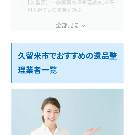
【最重要】「一般廃棄物収集運搬業」の許
可を得ている業者を選ぶ
少なくとも許可業者と提携している業者
を選ぶ
必ず現地を訪問して見積もりしてもらう
久留米市でおすすめの遺品整
理業者一覧
個人ではなく法人業者を選ぶ
電話・メール対応が丁寧ではない業者は
避ける
遺品整理士の資格は必須ではない
久留米市でおすすめの遺品整理業者10