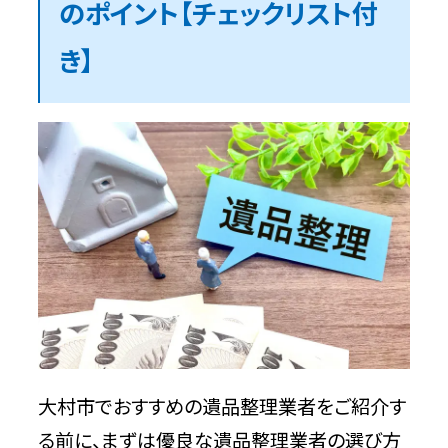
のポイント【チェックリスト付
ステップ4：見積もりを比較して業者を決
き】
める
必見！遺品整理業者でよくあるトラブルと
対策
【トラブル①】処分してほしくないものを処
分される
【トラブル②】追加料金を請求される
【トラブル③】親族から不満が出る
大村市の遺品整理業者選びに迷ったら
大村市でおすすめの遺品整理業者をご紹介す
「不用品回収相談所」へご相談ください
る前に、まずは優良な遺品整理業者の選び方