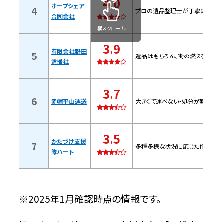
4.0
ホープシェア
4
プロの遺品整理士が丁寧に作業を
合同会社
有限会社野田清掃社【大村市の許可業
横スクロール
者】
3.9
有限会社野田
5
遺品はもちろん、街の燃えるゴミ・
清掃社
特徴
3.7
問い合わせ時の基本情報
6
赤帽平山運送
大きくて運べない・処分が難しい
赤帽平山運送【大村市の許可業者】
3.5
かたづけ支援
7
多種多様な状況に応じた作業を行
特徴
隊ハート
問い合わせ時の基本情報
※2025年1月確認時点の情報です。
かたづけ支援隊ハート【大村市の許可業
者】