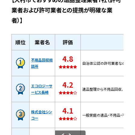
特徴
業者および許可業者との提携が明確な業
者）】
問い合わせ時の基本情報
株式会社シンコー【大村市の許可業者】
順位
業者名
評価
4.8
特徴
不用品回収相
自治体公認の許可業者なので任せ
談所
問い合わせ時の基本情報
4.2
エコロジーサ
遺品整理から不用品回収、引越し
ホープシェア合同会社【大村市の許可業
ービス長崎
者】
4.1
株式会社シン
一般家庭の遺品・不用品・不燃ゴミ
特徴
コー
問い合わせ時の基本情報