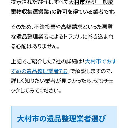
提示された7社は、すべて
大村市から「一般廃
棄物収集運搬業」の許可を得ている業者
です。
特徴
そのため、不法投棄や高額請求といった悪質
問い合わせ時の基本情報
な遺品整理業者によるトラブルに巻き込まれ
大村市の遺品整理業者選びから依頼ま
る心配はありません。
での流れ
上記でご紹介した7社の詳細は「
大村市でおす
ステップ1：自治体の公式サイトで許可業
すめの遺品整理業者7選
」で解説しますので、
者を確認する
詳しく知りたい業者が見つかったら、ぜひチェ
ックしてみてください。
ステップ2：許可業者から遺品整理に対応
している業者を選ぶ
ステップ3：業者に連絡して見積もりを依
大村市の遺品整理業者選び
頼する