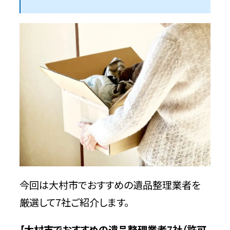
電話・メール対応が丁寧ではない業者は
避ける
遺品整理士の資格は必須ではない
大村市でおすすめの遺品整理業者7選
不用品回収相談所【大村市の許可業者が
加盟】
特徴
問い合わせ時の基本情報
今回は大村市でおすすめの遺品整理業者を
厳選して7社ご紹介します。
エコロジーサービス長崎【大村市の許可
業者】
【大村市でおすすめの遺品整理業者7社（許可