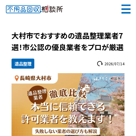
無料
電話で
お見積り
（受付 8:30-17:30）
大村市でおすすめの遺品整理業者7
選！市公認の優良業者をプロが厳選
遺品整理
2026/07/14
メールでのご相談は24時間受付中
不用品回収相談所TOP
当社について