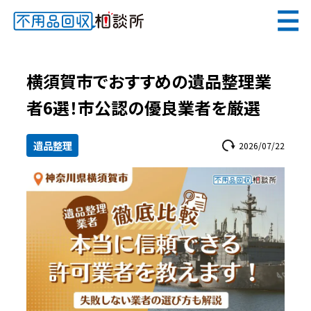
無料
電話で
お見積り
（受付 8:30-17:30）
横須賀市でおすすめの遺品整理業
者6選！市公認の優良業者を厳選
遺品整理
2026/07/22
メールでのご相談は24時間受付中
不用品回収相談所TOP
当社について