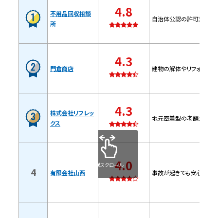
特徴
4.8
不用品回収相談
自治体公認の許可業者な
所
問い合わせ時の基本情報
4.3
有限会社山西【横須賀市の許可業者】
門倉商店
建物の解体やリフォームに
特徴
4.3
問い合わせ時の基本情報
株式会社リフレッ
地元密着型の老舗企業
クス
有限会社新和商会【横須賀市の許可業
者】
4.0
横スクロール
4
有限会社山西
事故が起きても安心！損
特徴
問い合わせ時の基本情報