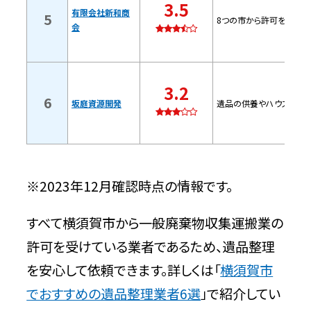
3.5
有限会社新和商
5
8つの市から許可を受けて
坂庭資源開発【横須賀市の許可業者】
会
特徴
3.2
問い合わせ時の基本情報
6
坂庭資源開発
遺品の供養やハウスクリ
横須賀市の遺品整理の手順
遺品を分別する
※2023年12月確認時点の情報です。
遺品の査定や買取を行う
すべて横須賀市から一般廃棄物収集運搬業の
許可を受けている業者であるため、遺品整理
搬出・供養や処分をする
を安心して依頼できます。詳しくは「
横須賀市
でおすすめの遺品整理業者6選
」で紹介してい
遺品整理で捨ててはいけないもの一覧