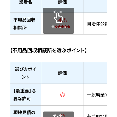
業者名
評価
お
4.8
不用品回収
自治体公認の許
相談所
横スクロール
【不用品回収相談所を選ぶポイント】
選び方ポイ
評価
ント
【最重要】必
◎
一般廃棄物収
要な許可
現地見積の
◎
必ず現地見積も