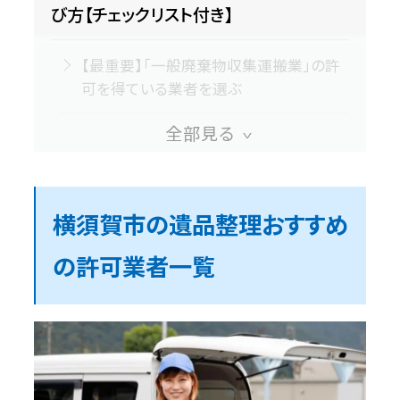
び方【チェックリスト付き】
【最重要】「一般廃棄物収集運搬業」の許
可を得ている業者を選ぶ
現地を訪問して見積もりをしてもらう
遺品整理士の資格はなくてもいい
横須賀市の遺品整理おすすめ
提示される見積もりがわかりやすい
の許可業者一覧
追加料金が発生する条件が明確
横須賀市で遺品整理を依頼できる許可
業者6選