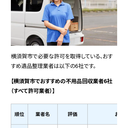
不用品回収相談所【横須賀市の許可業者
が加盟】
特徴
問い合わせ時の基本情報
横須賀市で必要な許可を取得している、おす
門倉商店【横須賀市の許可業者】
すめ遺品整理業者は以下の6社です。
特徴
【横須賀市でおすすめの不用品回収業者6社
（すべて許可業者）】
問い合わせ時の基本情報
株式会社リフレックス【横須賀市の許可業
順位
業者名
評価
おす
者】