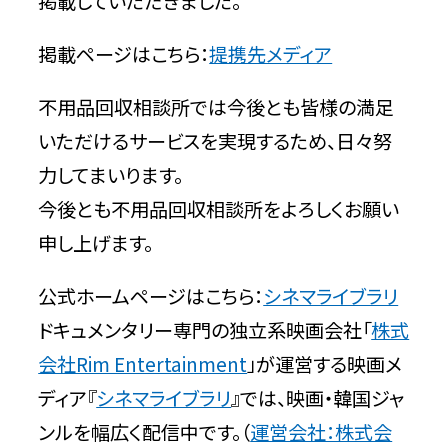
掲載していただきました。
掲載ページはこちら：
提携先メディア
サービス
不用品回収相談所では今後とも皆様の満足
料金
いただけるサービスを実現するため、日々努
力してまいります。
今後とも不用品回収相談所をよろしくお願い
対応エリア
申し上げます。
お客様の声
公式ホームページはこちら：
シネマライブラリ
ドキュメンタリー専門の独立系映画会社「
株式
よくある質問
会社Rim Entertainment
」が運営する映画メ
ディア『
シネマライブラリ
』では、映画・韓国ジャ
ンルを幅広く配信中です。（
運営会社：株式会