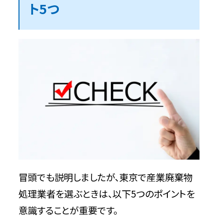
ト5つ
電子マニフェストシステムに加入している
か
東京の優良な産業廃棄物処理業者10選
不用品回収相談所【東京の許可業者が加
盟】
特徴
問い合わせ時の基本情報
志賀興業株式会社【東京の優良業者】
冒頭でも説明しましたが、東京で産業廃棄物
処理業者を選ぶときは、以下5つのポイントを
特徴
意識することが重要です。