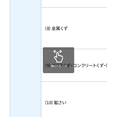
（8）金属くず
（9）ガラスくず・コンクリートくず・陶磁
横スクロール
（10）鉱さい