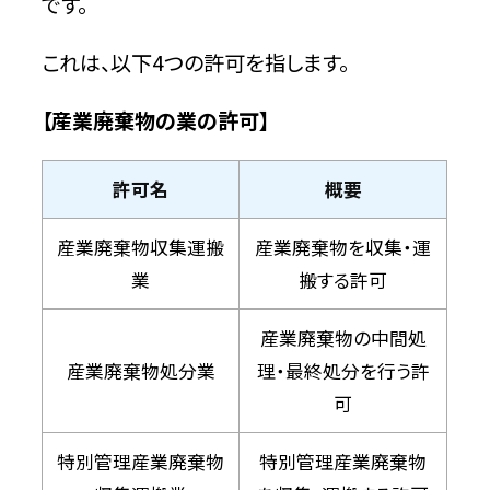
です。
特徴
これは、以下4つの許可を指します。
問い合わせ時の基本情報
【産業廃棄物の業の許可】
【補足】東京の産業廃棄物処理業者への
委託時の注意点3つ
許可名
概要
1回の委託だけでも契約書を締結する
産業廃棄物収集運搬
産業廃棄物を収集・運
業
搬する許可
必ずマニフェストを交付する
産業廃棄物の中間処
契約が終わっても契約書やマニフェスト
は5年間保管する
産業廃棄物処分業
理・最終処分を行う許
可
選ぶのが大変なら不用品回収相談所へ
の相談が便利
特別管理産業廃棄物
特別管理産業廃棄物