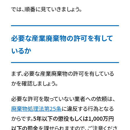
者】
では、順番に見ていきましょう。
特徴
問い合わせ時の基本情報
必要な産業廃棄物の許可を有して
いるか
有限会社フロンティア【東京の優良業者】
特徴
まず、必要な産業廃棄物の許可を有している
かを確認しましょう。
問い合わせ時の基本情報
必要な許可を取っていない業者への依頼は、
高嶺清掃株式会社【東京の優良業者】
廃棄物処理法第25条
に違反する行為となる
特徴
からです。
5年以下の懲役もしくは1,000万円
以下の罰金
を課せられますので、ご注意くださ