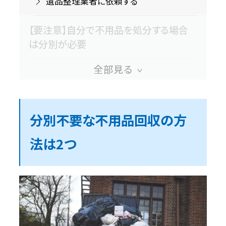
遺品整理業者に依頼する
【要注意】自分で不用品を処分する場合
は分別が必要
不用品が少ない方は自分で分別して処
分するのがおすすめ
不用品回収業者に依頼する3つのメリット
分別不要な不用品回収の方
法は2つ
分別不要で回収してくれる
回収日も調整可能
大量のゴミも回収してくれる