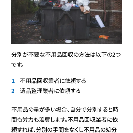
分別不要な不用品回収業者に依頼する
ポイント3選
実績や口コミを確認する
回収できないゴミを確認する
分別が不要な不用品回収の方法は以下の2つ
複数業者から見積もりをもらう
です。
不用品回収業者に依頼した際の料金相
不用品回収業者に依頼する
場
遺品整理業者に依頼する
引越しで不要になる家電
不用品の量が多い場合、自分で分別すると時
生活の変化で不要になりやすい家具
間も労力も浪費します。
不用品回収業者に依
頼すれば、分別の手間をなくし不用品の処分