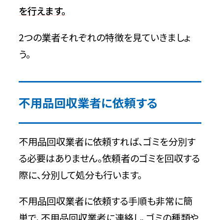
自治体では対象外の不用品を回収した場
を行えます。
合
2つの業者それぞれの特徴を見ていきましょ
大量の不用品がある方向けの積み放題
う。
プラン
自治体で回収できない4種類の不用品
不用品回収業者に依頼する
事業ゴミ
家電リサイクル法に該当するゴミ
不用品回収業者に依頼すれば、ゴミを分別す
る必要はありません。依頼者のゴミを回収する
資源有効利用促進法に該当するパソコン
際に、分別して処分も行います。
品
不用品回収業者に依頼する手順も非常に簡
自治体が処分できない指定品
単で、不用品回収業者に連絡し、ゴミの種類や