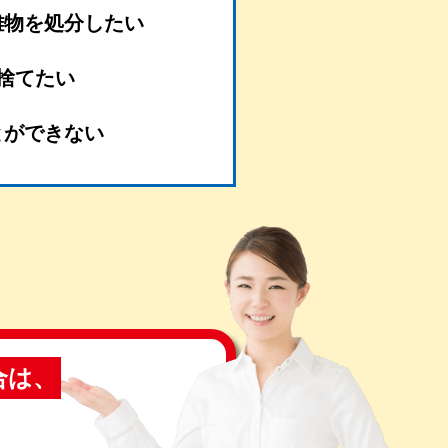
難物を処分したい
捨てたい
とができない
合は、