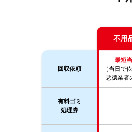
不用
最短
回収依頼
（当日で
悪徳業者
有料ゴミ
処理券