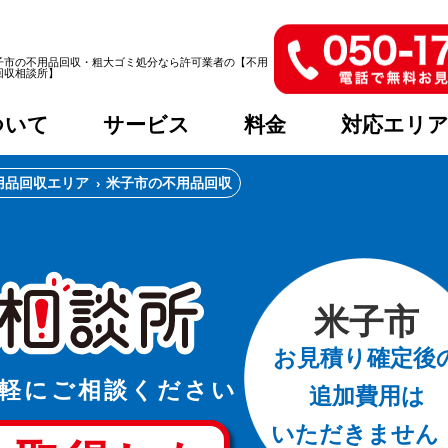
子市の不用品回収・粗大ゴミ処分なら許可業者の【不用
回収相談所】
ついて
サービス
料金
対応エリ
用品回収エリア
米子市の不用品回収
米子市
お見積り確定後
軽に
ご相談ください
追加費用は
いただきません