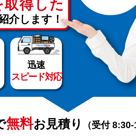
を取得した
紹介します！
迅速
スピード対応
無料
で
お見積り
（受付 8:30-