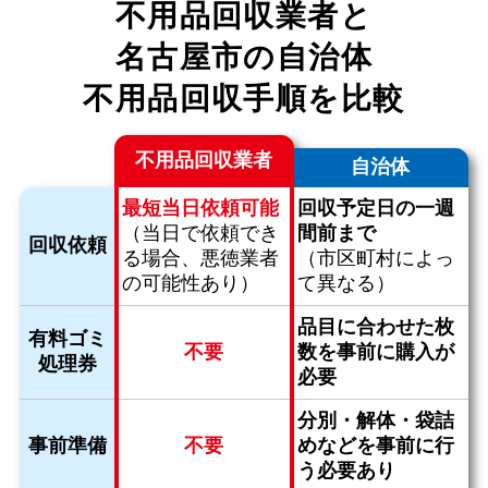
不用品回収業者と
名古屋市の自治体
不用品回収手順を比較
不用品回収業者
自治体
最短当日依頼可能
回収予定日の一週
（当日で依頼でき
間前まで
回収依頼
る場合、
悪徳業者
（市区町村によっ
の可能性あり）
て異なる）
品目に合わせた枚
有料ゴミ
不要
数を
事前に購入が
処理券
必要
分別・解体・袋詰
事前準備
不要
めなどを
事前に行
う必要あり