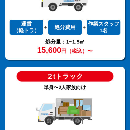
運賃
作業スタッフ
処分費用
（軽トラ）
1名
処分量：1~1.5㎥
15,600
円（税込）〜
２tトラック
単身〜2人家族向け