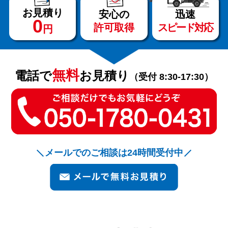
お見積り
安心の
迅速
0
許可取得
スピード対応
円
サービス
料金
無料
電話で
お見積り
（受付 8:30-17:30）
対応エリア
お客様の声
メールでのご相談は24時間受付中
よくある質問