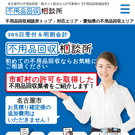
名古屋市の不用品回収・粗大ゴミ処分なら許可業者の【不用品回収相談所】
無料
電話で
お見積り
（受付 8:30-17:30）
不用品回収相談所トップ
対応エリア
愛知県の不用品回収エリア
365日受付＆明朗会計
初めての不用品回収ならお気軽に
メールでのご相談は24時間受付中
ご相談ください
市町村の許可を取得した
不用品回収業者をご紹介します！
名古屋市
お見積り確定後の
不用品回収相談所TOP
追加費用は
いただきません！
当社について