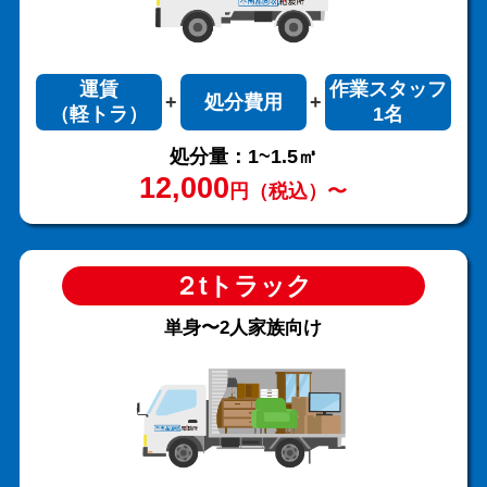
運賃
作業スタッフ
処分費用
（軽トラ）
1名
処分量：1~1.5㎥
12,000
円（税込）〜
２tトラック
単身〜2人家族向け