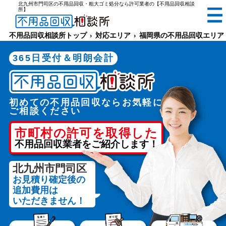
北九州市門司区の不用品回収・粗大ゴミ処分なら許可業者の【不用品回収相談
所】
無料
電話で
お見積り
（受付 8:30-17:30）
不用品回収相談所トップ
対応エリア
福岡県の不用品回収エリア
365日受付＆明朗会計
初めての不用品回収ならお気軽に
メールでのご相談は24時間受付中
ご相談ください
市町村の許可を取得した
不用品回収業者をご紹介します！
北九州市門司区
お見積り確定後の
不用品回収相談所TOP
追加費用は
いただきません！
当社について