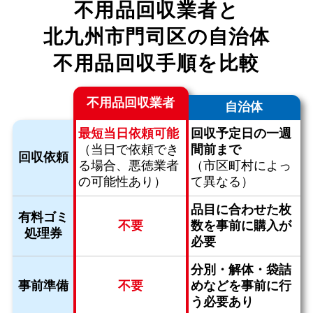
不用品回収業者と
北九州市門司区の自治体
不用品回収手順を比較
不用品回収業者
自治体
最短当日依頼可能
回収予定日の一週
（当日で依頼でき
間前まで
回収依頼
る場合、
悪徳業者
（市区町村によっ
の可能性あり）
て異なる）
品目に合わせた枚
有料ゴミ
不要
数を
事前に購入が
処理券
必要
分別・解体・袋詰
事前準備
不要
めなどを
事前に行
う必要あり