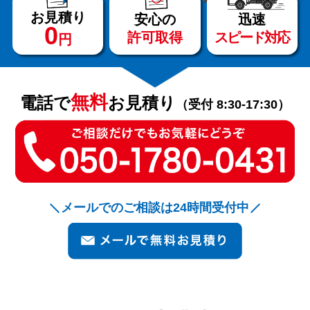
お見積り
安心の
迅速
0
許可取得
スピード対応
円
サービス
料金
無料
電話で
お見積り
（受付 8:30-17:30）
対応エリア
お客様の声
メールでのご相談は24時間受付中
よくある質問