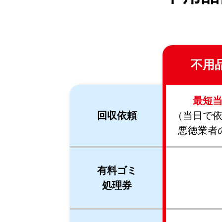
不用
最短
回収依頼
（当日で
悪徳業者
有料ゴミ
処理券