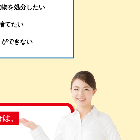
難物を処分したい
捨てたい
とができない
合は、