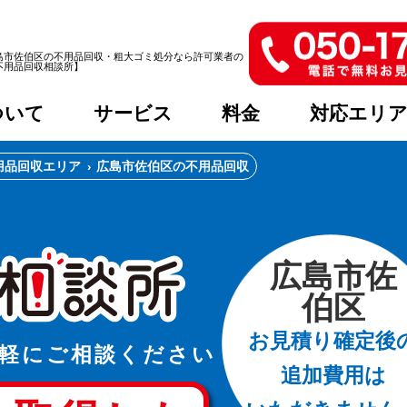
島市佐伯区の不用品回収・粗大ゴミ処分なら許可業者の
不用品回収相談所】
ついて
サービス
料金
対応エリ
用品回収エリア
広島市佐伯区の不用品回収
広島市佐
伯区
お見積り確定後
軽に
ご相談ください
追加費用は