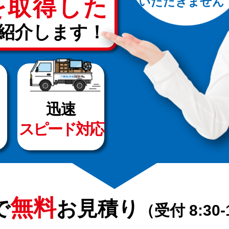
を取得した
いただきません
紹介します！
迅速
スピード対応
無料
で
お見積り
（受付 8:30-