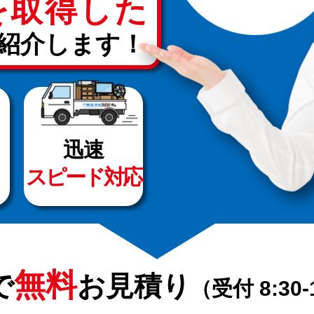
を取得した
紹介します！
迅速
スピード対応
無料
で
お見積り
（受付 8:30-