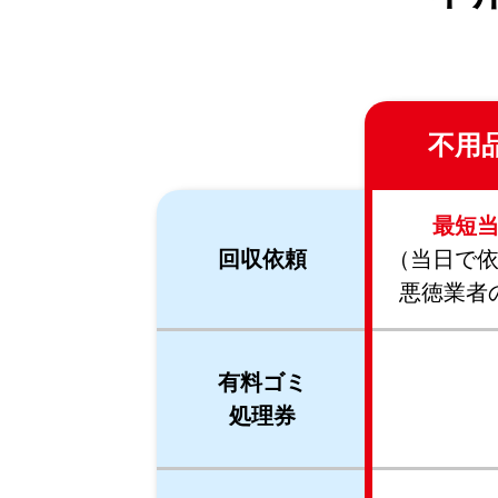
不用
最短
回収依頼
（当日で
悪徳業者
有料ゴミ
処理券