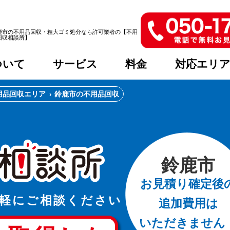
鹿市の不用品回収・粗大ゴミ処分なら許可業者の【不用
回収相談所】
ついて
サービス
料金
対応エリ
用品回収エリア
鈴鹿市の不用品回収
鈴鹿市
お見積り確定後
軽に
ご相談ください
追加費用は
いただきません