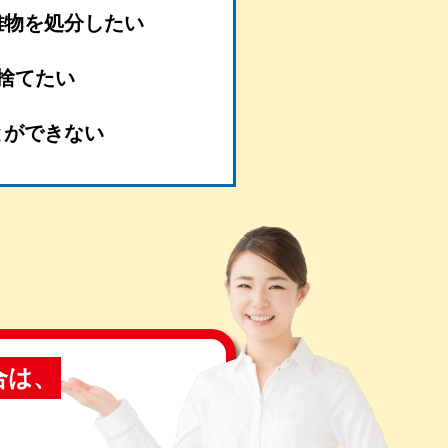
難物を処分したい
捨てたい
とができない
合は、