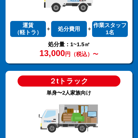
運賃
作業スタッフ
処分費用
（軽トラ）
1名
処分量：1~1.5㎥
13,000
円（税込）〜
２tトラック
単身〜2人家族向け