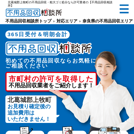
北葛城郡上牧町の不用品回収・粗大ゴミ処分なら許可業者の【不用品回収相談
所】
無料
電話で
お見積り
（受付 8:30-17:30）
不用品回収相談所トップ
対応エリア
奈良県の不用品回収エリア
365日受付＆明朗会計
初めての不用品回収ならお気軽に
メールでのご相談は24時間受付中
ご相談ください
市町村の許可を取得した
不用品回収業者をご紹介します！
北葛城郡上牧町
お見積り確定後の
不用品回収相談所TOP
追加費用は
いただきません！
当社について