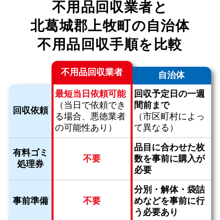
不用品回収業者と
北葛城郡上牧町の自治体
不用品回収手順を比較
不用品回収業者
自治体
最短当日依頼可能
回収予定日の一週
（当日で依頼でき
間前まで
回収依頼
る場合、
悪徳業者
（市区町村によっ
の可能性あり）
て異なる）
品目に合わせた枚
有料ゴミ
不要
数を
事前に購入が
処理券
必要
分別・解体・袋詰
事前準備
不要
めなどを
事前に行
う必要あり