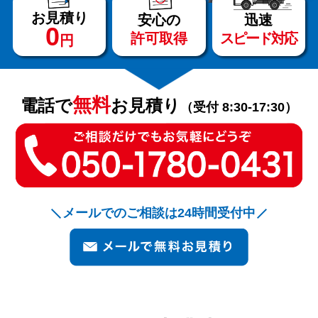
お見積り
安心の
迅速
0
許可取得
スピード対応
円
サービス
料金
無料
電話で
お見積り
（受付 8:30-17:30）
対応エリア
お客様の声
メールでのご相談は24時間受付中
よくある質問