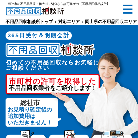
総社市の不用品回収・粗大ゴミ処分なら許可業者の【不用品回収相談所】
無料
電話で
お見積り
（受付 8:30-17:30）
不用品回収相談所トップ
対応エリア
岡山県の不用品回収エリア
365日受付＆明朗会計
初めての不用品回収ならお気軽に
メールでのご相談は24時間受付中
ご相談ください
市町村の許可を取得した
不用品回収業者をご紹介します！
総社市
お見積り確定後の
不用品回収相談所TOP
追加費用は
いただきません！
当社について