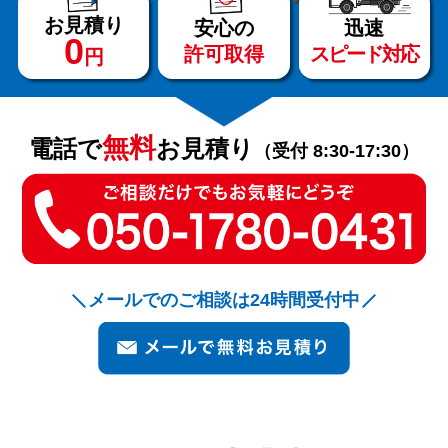
お見積り
安心の
迅速
0
許可取得
スピード対応
円
サービス
料金
無料
電話で
お見積り
（受付 8:30-17:30）
対応エリア
お客様の声
メールでのご相談は24時間受付中
よくある質問