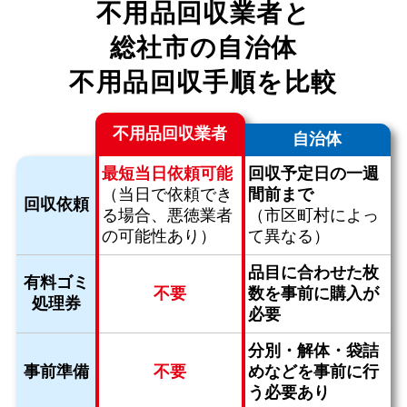
不用品回収業者と
総社市の自治体
不用品回収手順を比較
不用品回収業者
自治体
最短当日依頼可能
回収予定日の一週
（当日で依頼でき
間前まで
回収依頼
る場合、
悪徳業者
（市区町村によっ
の可能性あり）
て異なる）
品目に合わせた枚
有料ゴミ
不要
数を
事前に購入が
処理券
必要
分別・解体・袋詰
事前準備
不要
めなどを
事前に行
う必要あり