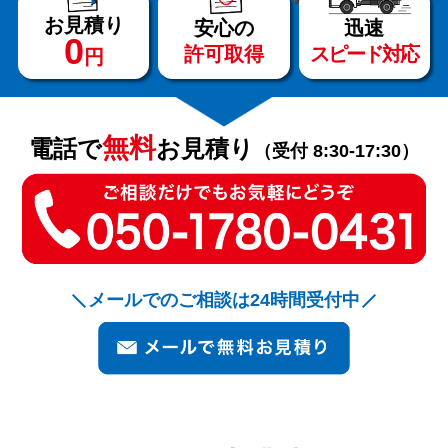
お見積り
安心の
迅速
0
許可取得
スピード対応
円
サービス
料金
無料
電話で
お見積り
（受付 8:30-17:30）
対応エリア
お客様の声
メールでのご相談は24時間受付中
よくある質問