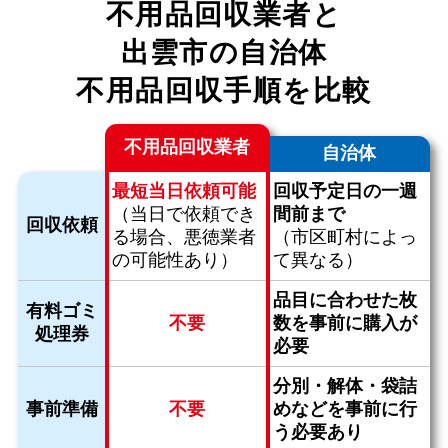
不用品回収業者と
出雲市の自治体
不用品回収手順を比較
不用品回収業者
自治体
最短当日依頼可能
回収予定日の一週
（当日で依頼でき
間前まで
回収依頼
る場合、
悪徳業者
（市区町村によっ
の可能性あり）
て異なる）
品目に合わせた枚
有料ゴミ
不要
数を
事前に購入が
処理券
必要
分別・解体・袋詰
事前準備
不要
めなどを
事前に行
う必要あり