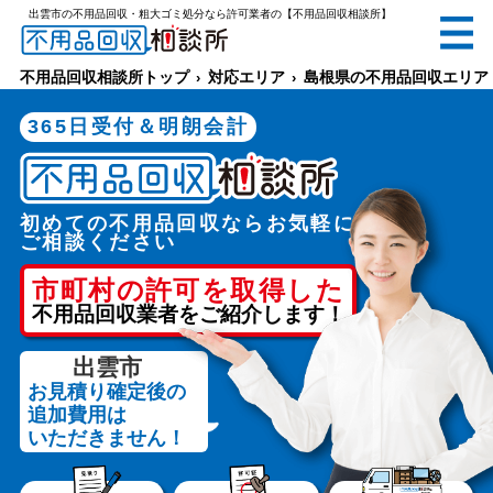
出雲市の不用品回収・粗大ゴミ処分なら許可業者の【不用品回収相談所】
無料
電話で
お見積り
（受付 8:30-17:30）
不用品回収相談所トップ
対応エリア
島根県の不用品回収エリア
365日受付＆明朗会計
初めての不用品回収ならお気軽に
メールでのご相談は24時間受付中
ご相談ください
市町村の許可を取得した
不用品回収業者をご紹介します！
出雲市
お見積り確定後の
不用品回収相談所TOP
追加費用は
いただきません！
当社について