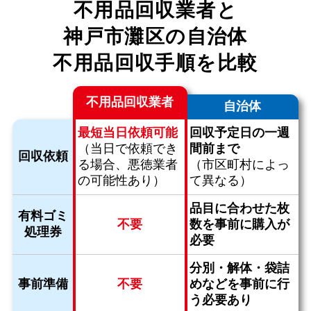
不用品回収業者と
神戸市灘区の自治体
不用品回収手順を比較
不用品回収業者
自治体
最短当日依頼可能
回収予定日の一週
（当日で依頼でき
間前まで
回収依頼
る場合、
悪徳業者
（市区町村によっ
の可能性あり）
て異なる）
品目に合わせた枚
有料ゴミ
不要
数を
事前に購入が
処理券
必要
分別・解体・袋詰
事前準備
不要
めなどを
事前に行
う必要あり