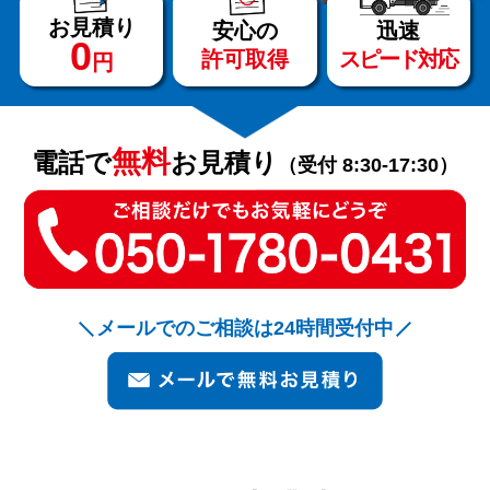
お見積り
安心の
迅速
0
許可取得
スピード対応
円
サービス
料金
無料
電話で
お見積り
（受付 8:30-17:30）
対応エリア
お客様の声
メールでのご相談は24時間受付中
よくある質問