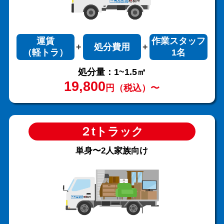
運賃
作業スタッフ
処分費用
（軽トラ）
1名
処分量：1~1.5㎥
19,800
円（税込）〜
２tトラック
単身〜2人家族向け