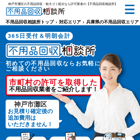
神戸市灘区の不用品回収・粗大ゴミ処分なら許可業者の【不用品回収相談所】
無料
電話で
お見積り
（受付 8:30-17:30）
不用品回収相談所トップ
対応エリア
兵庫県の不用品回収エリア
365日受付＆明朗会計
初めての不用品回収ならお気軽に
メールでのご相談は24時間受付中
ご相談ください
市町村の許可を取得した
不用品回収業者をご紹介します！
神戸市灘区
お見積り確定後の
不用品回収相談所TOP
追加費用は
いただきません！
当社について