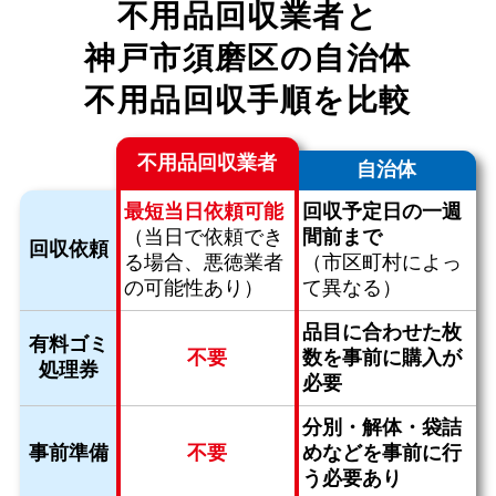
不用品回収業者と
神戸市須磨区の自治体
不用品回収手順を比較
不用品回収業者
自治体
最短当日依頼可能
回収予定日の一週
（当日で依頼でき
間前まで
回収依頼
る場合、
悪徳業者
（市区町村によっ
の可能性あり）
て異なる）
品目に合わせた枚
有料ゴミ
不要
数を
事前に購入が
処理券
必要
分別・解体・袋詰
事前準備
不要
めなどを
事前に行
う必要あり