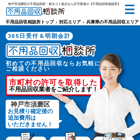
神戸市須磨区の不用品回収・粗大ゴミ処分なら許可業者の【不用品回収相談所】
無料
電話で
お見積り
（受付 8:30-17:30）
不用品回収相談所トップ
対応エリア
兵庫県の不用品回収エリア
365日受付＆明朗会計
初めての不用品回収ならお気軽に
メールでのご相談は24時間受付中
ご相談ください
市町村の許可を取得した
不用品回収業者をご紹介します！
神戸市須磨区
お見積り確定後の
不用品回収相談所TOP
追加費用は
いただきません！
当社について