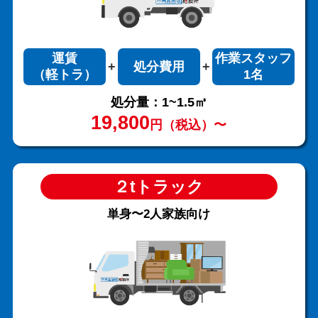
運賃
作業スタッフ
処分費用
（軽トラ）
1名
処分量：1~1.5㎥
19,800
円（税込）〜
２tトラック
単身〜2人家族向け