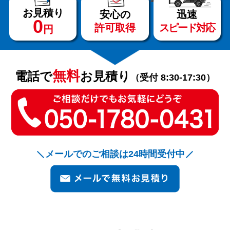
お見積り
安心の
迅速
0
許可取得
スピード対応
円
サービス
料金
無料
電話で
お見積り
（受付 8:30-17:30）
対応エリア
お客様の声
メールでのご相談は24時間受付中
よくある質問