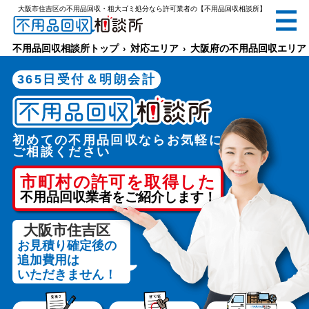
大阪市住吉区の不用品回収・粗大ゴミ処分なら許可業者の【不用品回収相談所】
無料
電話で
お見積り
（受付 8:30-17:30）
不用品回収相談所トップ
対応エリア
大阪府の不用品回収エリア
365日受付＆明朗会計
初めての不用品回収ならお気軽に
メールでのご相談は24時間受付中
ご相談ください
市町村の許可を取得した
不用品回収業者をご紹介します！
大阪市住吉区
お見積り確定後の
不用品回収相談所TOP
追加費用は
いただきません！
当社について