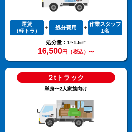
運賃
作業スタッフ
処分費用
（軽トラ）
1名
処分量：1~1.5㎥
16,500
円（税込）〜
２tトラック
単身〜2人家族向け