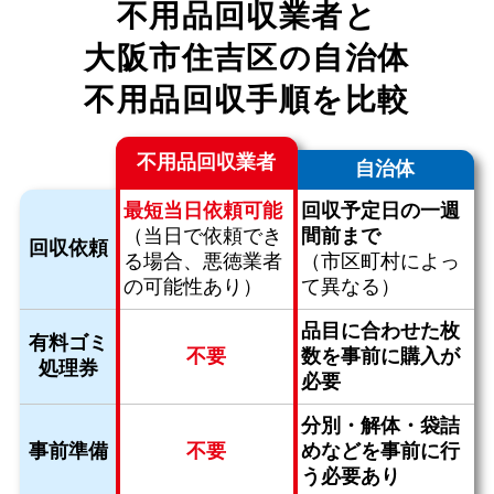
不用品回収業者と
大阪市住吉区の自治体
不用品回収手順を比較
不用品回収業者
自治体
最短当日依頼可能
回収予定日の一週
（当日で依頼でき
間前まで
回収依頼
る場合、
悪徳業者
（市区町村によっ
の可能性あり）
て異なる）
品目に合わせた枚
有料ゴミ
不要
数を
事前に購入が
処理券
必要
分別・解体・袋詰
事前準備
不要
めなどを
事前に行
う必要あり