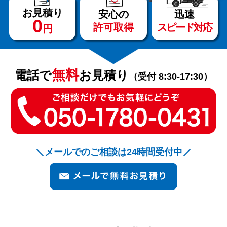
お見積り
安心の
迅速
0
許可取得
スピード対応
円
サービス
料金
無料
電話で
お見積り
（受付 8:30-17:30）
対応エリア
お客様の声
メールでのご相談は24時間受付中
よくある質問