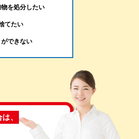
難物を処分したい
捨てたい
とができない
合は、