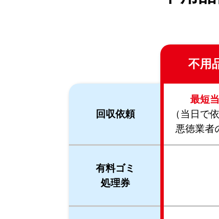
不用
最短
回収依頼
（当日で
悪徳業者
有料ゴミ
処理券