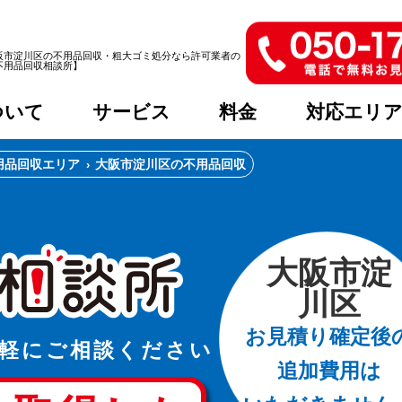
阪市淀川区の不用品回収・粗大ゴミ処分なら許可業者の
不用品回収相談所】
ついて
サービス
料金
対応エリ
用品回収エリア
大阪市淀川区の不用品回収
大阪市淀
川区
お見積り確定後
軽に
ご相談ください
追加費用は