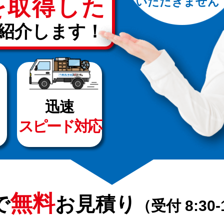
を取得した
いただきません
紹介します！
迅速
スピード対応
無料
で
お見積り
（受付 8:30-