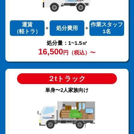
運賃
作業スタッフ
処分費用
（軽トラ）
1名
処分量：1~1.5㎥
16,500
円（税込）〜
２tトラック
単身〜2人家族向け