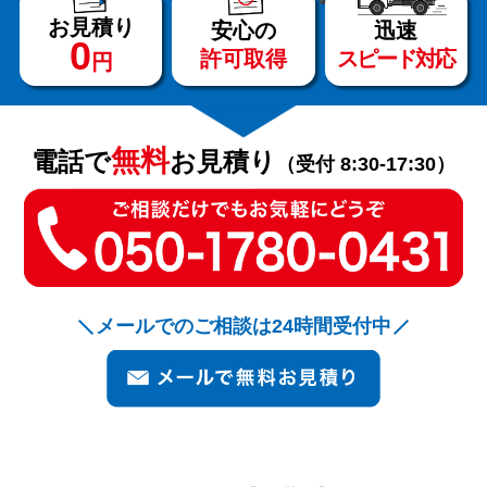
お見積り
安心の
迅速
0
許可取得
スピード対応
円
サービス
料金
無料
電話で
お見積り
（受付 8:30-17:30）
対応エリア
お客様の声
メールでのご相談は24時間受付中
よくある質問