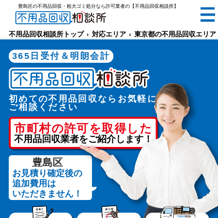
豊島区の不用品回収・粗大ゴミ処分なら許可業者の【不用品回収相談所】
無料
電話で
お見積り
（受付 8:30-17:30）
不用品回収相談所トップ
対応エリア
東京都の不用品回収エリア
365日受付＆明朗会計
初めての不用品回収ならお気軽に
メールでのご相談は24時間受付中
ご相談ください
市町村の許可を取得した
不用品回収業者をご紹介します！
豊島区
お見積り確定後の
不用品回収相談所TOP
追加費用は
いただきません！
当社について