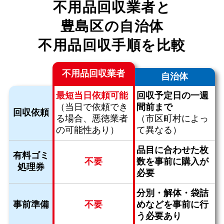
不用品回収業者と
豊島区の自治体
不用品回収手順を比較
不用品回収業者
自治体
最短当日依頼可能
回収予定日の一週
（当日で依頼でき
間前まで
回収依頼
る場合、
悪徳業者
（市区町村によっ
の可能性あり）
て異なる）
品目に合わせた枚
有料ゴミ
不要
数を
事前に購入が
処理券
必要
分別・解体・袋詰
事前準備
不要
めなどを
事前に行
う必要あり